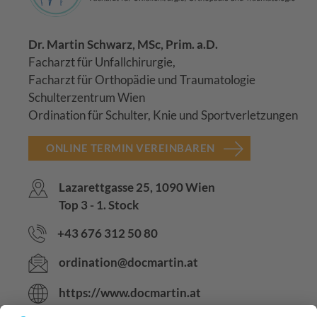
Dr. Martin Schwarz, MSc, Prim. a.D.
Facharzt für Unfallchirurgie,
Facharzt für Orthopädie und Traumatologie
Schulterzentrum Wien
Ordination für Schulter, Knie und Sportverletzungen
ONLINE TERMIN VEREINBAREN
Lazarettgasse 25, 1090 Wien
Top 3 - 1. Stock
+43 676 312 50 80
ordination@docmartin.at
https://www.docmartin.at