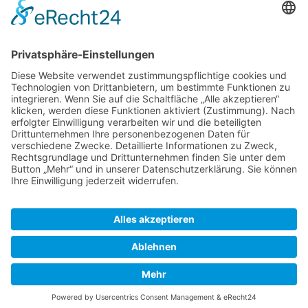
Wir benötigen Ihre Zustimmung, um den
Google Maps-Service zu laden!
Wir verwenden einen Service eines
Drittanbieters, um Karteninhalte einzubetten.
Dieser Service kann Daten zu Ihren Aktivitäten
sammeln. Bitte lesen Sie die Details durch und
stimmen Sie der Nutzung des Service zu, um
diese Karte anzuzeigen.
Mehr Informationen
Akzeptieren
© 2022 - 2026 Dr. Martin Schwarz. Alle Rechte
powered by
Usercentrics Consent Management
Platform
&
eRecht24
vorbehalten.